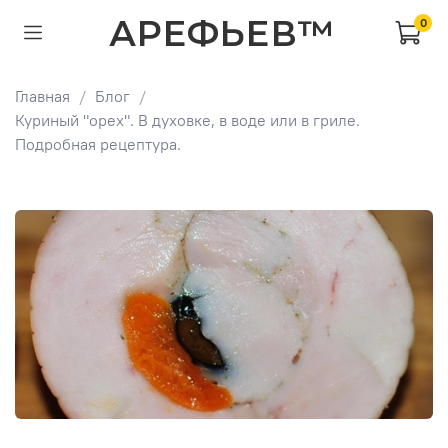
АРЕФЬЕВ™
0
Главная
Блог
Куриный "орех". В духовке, в воде или в гриле.
Подробная рецептура.