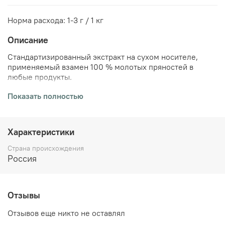
Норма расхода: 1-3 г / 1 кг
Описание
Стандартизированный экстракт на сухом носителе,
применяемый взамен 100 % молотых пряностей в
любые продукты.
Показать полностью
Состав:
экстракт мускатного ореха
, декстроза, соль
Дозировка:
1:1 взамен молотых пряностей.
Характеристики
Экстракт чеснока используется для придания вкуса и
аромата при изготовлении широкого ассортимента
Страна происхождения
колбасных изделий, кулинарных полуфабрикатов,
Россия
рубленых полуфабрикатов и шашлыков, соусов,
маринадов, готовых рыбных блюд.
Отзывы
Преимущества:
1. 100 %-я растворимость.
Отзывов еще никто не оставлял
Это важно в рецептурах варёных колбасных изделий,