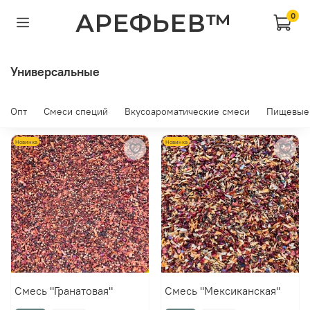
АРЕФЬЕВ™
0
Универсальные
Опт
Смеси специй
Вкусоароматические смеси
Пищевые
Новинка
Новинка
Смесь "Гранатовая"
Смесь "Мексиканская"