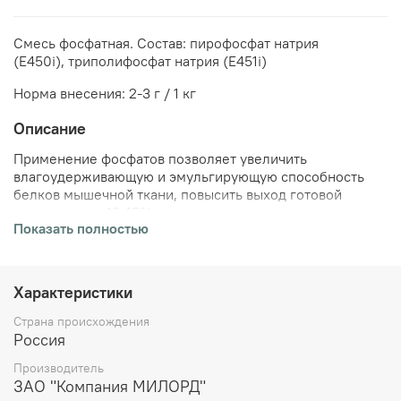
Смесь фосфатная. Состав:
пирофосфат натрия
(Е450i),
т
риполифосфат натрия (Е451i)
Норма внесения: 2-3 г / 1 кг
Описание
Применение фосфатов позволяет увеличить
влагоудерживающую и эмульгирующую способность
белков мышечной ткани, повысить выход готовой
продукции на 10-15%, сократить потери при
Показать полностью
термообработке, стабилизировать процесс
цветообразования, снизить риск образования бульонно-
жировых отёков, улучшить качество мясопродуктов.
Характеристики
Технологические рекомендации:
Страна происхождения
Основные этапы производства мясопродуктов с
Россия
использованием фосфатов соответствуют
общепринятым технологическим схемам. Фосфаты
Производитель
вносят на нежирное сырьё в сухом виде, равномерно
ЗАО "Компания МИЛОРД"