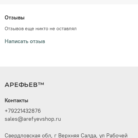
распределяя его по поверхности сырья.
Рекомендуемые дозировки:
Отзывы
0,2-0,3% (2-3 г) на 1 кг мясного сырья.
Отзывов еще никто не оставлял
Написать отзыв
АРЕФЬЕВ™
Контакты
+79221432876
sales@arefyevshop.ru
Свердловская обл, г Верхняя Салда, ул Рабочей