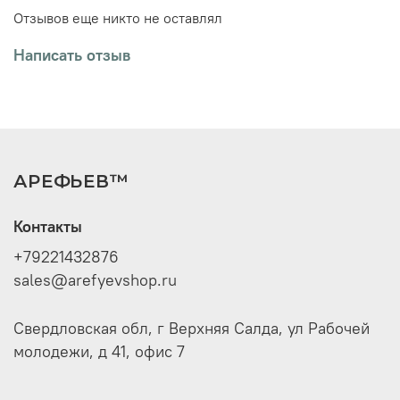
рецептурах замен основного мясного сырья
Отзывов еще никто не оставлял
Применяется при выработке следующих
мясопродуктов:
Написать отзыв
Варёные колбасные изделия, сосиски и сардельки
Мясные хлеба
Полукопчёных и варёно-копчёные колбасные
изделия
Реструктурированные мясопродукты
Цельномышечные деликатесы
АРЕФЬЕВ™
Рубленые полуфабрикаты
Паштеты и ливерные колбасы
Контакты
+79221432876
sales@arefyevshop.ru
Свердловская обл, г Верхняя Салда, ул Рабочей
молодежи, д 41, офис 7