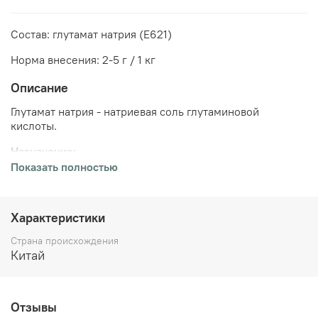
Состав: глутамат натрия (Е621)
Норма внесения: 2-5 г / 1 кг
Описание
Глутамат натрия - натриевая соль глутаминовой
кислоты.
Назначение:
Показать полностью
улучшение вкуса мясных изделий, изготовленных
из замороженного мясосырья;
нивелирование отдельных отрицательных
Характеристики
составляющих вкуса и запаха;
сохранение качества продуктов, предназначенных
Страна происхождения
для длительного хранения;
Китай
усиление естественного вкуса и аромата
продуктов;
формирование выраженного вкуса и аромата мяса
при изготовлении продуктов с применением в
Отзывы