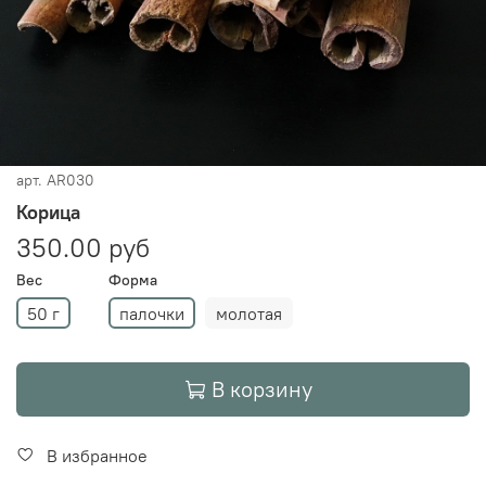
арт.
AR030
Корица
350.00 руб
Вес
Форма
50 г
палочки
молотая
В корзину
В избранное