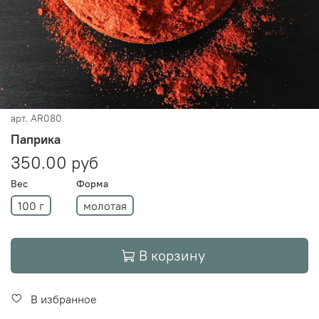
арт.
AR080
Паприка
350.00 руб
Вес
Форма
100 г
молотая
В корзину
В избранное