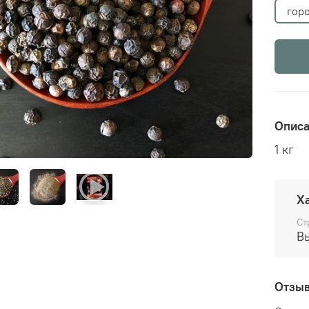
гор
Опис
1 кг
Х
Ст
В
Отзы