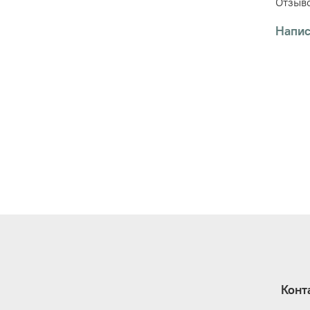
Отзыво
Напис
Конт