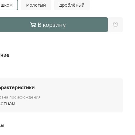
ошком
молотый
дроблёный
В корзину
ание
арактеристики
рана происхождения
ьетнам
вы