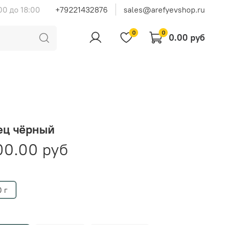
00 до 18:00
+79221432876
sales@arefyevshop.ru
0
0
0.00 руб
ец чёрный
00.00 руб
 г