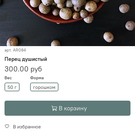
арт.
AR084
Перец душистый
300.00 руб
Вес
Форма
50 г
горошком
В корзину
В избранное