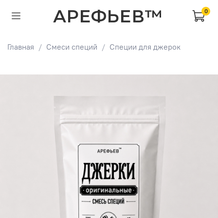
АРЕФЬЕВ™
0
Главная
Смеси специй
Специи для джерок