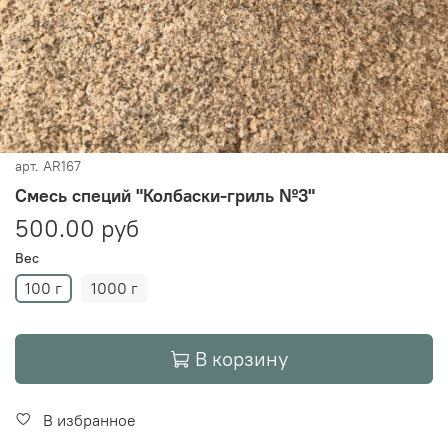
арт.
AR167
Смесь специй "Колбаски-гриль №3"
500.00 руб
Вес
100 г
1000 г
В корзину
В избранное