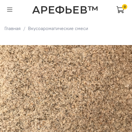
АРЕФЬЕВ™
0
Главная
Вкусоароматические смеси