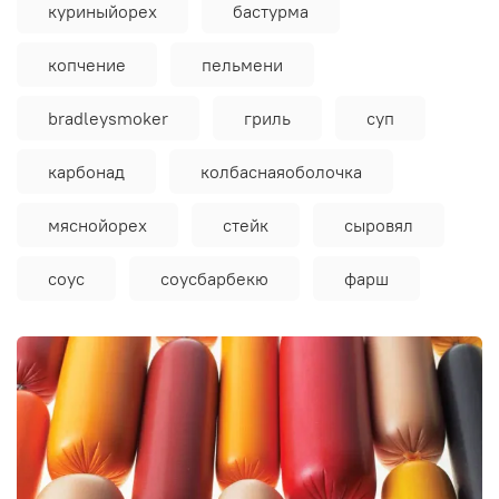
куриныйорех
бастурма
копчение
пельмени
bradleysmoker
гриль
суп
карбонад
колбаснаяоболочка
мяснойорех
стейк
сыровял
соус
соусбарбекю
фарш