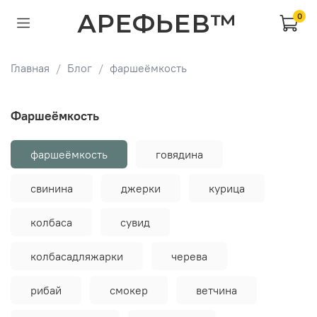
АРЕФЬЕВ™
0
Главная
Блог
фаршеёмкость
фаршеёмкость
фаршеёмкость
говядина
свинина
джерки
курица
колбаса
сувид
колбасадляжарки
черева
рибай
смокер
ветчина