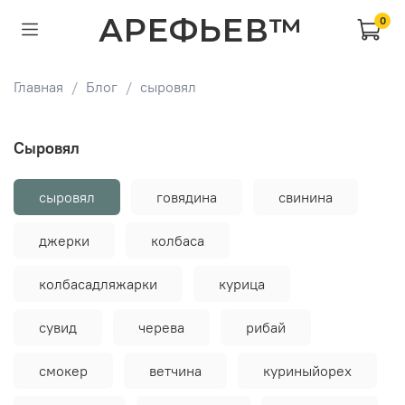
АРЕФЬЕВ™
0
Главная
Блог
сыровял
сыровял
сыровял
говядина
свинина
джерки
колбаса
колбасадляжарки
курица
сувид
черева
рибай
смокер
ветчина
куриныйорех