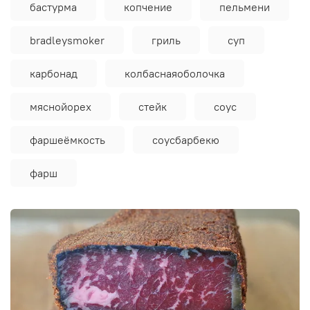
бастурма
копчение
пельмени
bradleysmoker
гриль
суп
карбонад
колбаснаяоболочка
мяснойорех
стейк
соус
фаршеёмкость
соусбарбекю
фарш