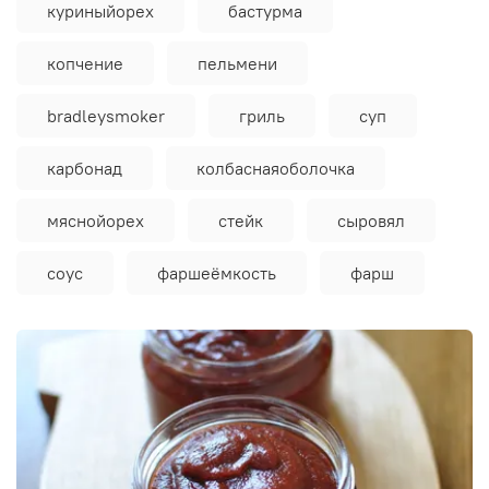
куриныйорех
бастурма
копчение
пельмени
bradleysmoker
гриль
суп
карбонад
колбаснаяоболочка
мяснойорех
стейк
сыровял
соус
фаршеёмкость
фарш