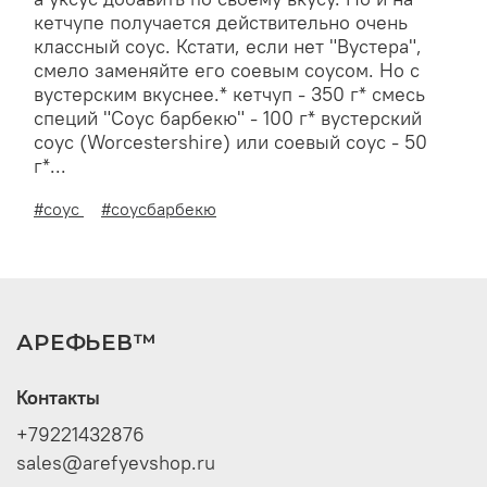
кетчупе получается действительно очень
классный соус. Кстати, если нет "Вустера",
смело заменяйте его соевым соусом. Но с
вустерским вкуснее.* кетчуп - 350 г* смесь
специй "Соус барбекю" - 100 г* вустерский
соус (Worcestershire) или соевый соус - 50
г*...
#соус
#соусбарбекю
АРЕФЬЕВ™
Контакты
+79221432876
sales@arefyevshop.ru