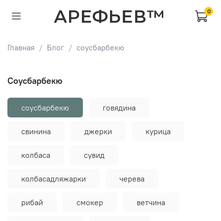
АРЕФЬЕВ™
0
Главная
Блог
соусбарбекю
соусбарбекю
соусбарбекю
говядина
свинина
джерки
курица
колбаса
сувид
колбасадляжарки
черева
рибай
смокер
ветчина