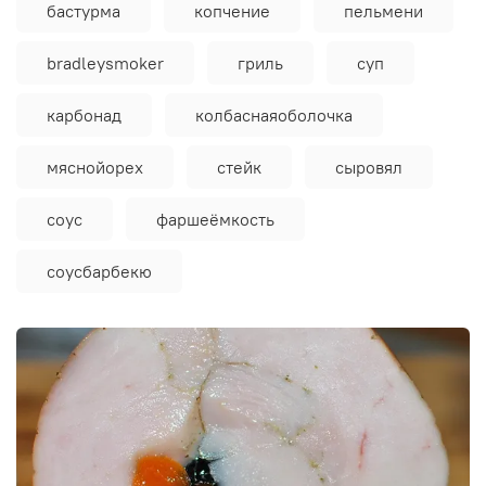
бастурма
копчение
пельмени
bradleysmoker
гриль
суп
карбонад
колбаснаяоболочка
мяснойорех
стейк
сыровял
соус
фаршеёмкость
соусбарбекю