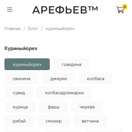
АРЕФЬЕВ™
0
Главная
Блог
куриныйорех
куриныйорех
куриныйорех
говядина
свинина
джерки
колбаса
сувид
колбасадляжарки
курица
фарш
черева
рибай
смокер
ветчина